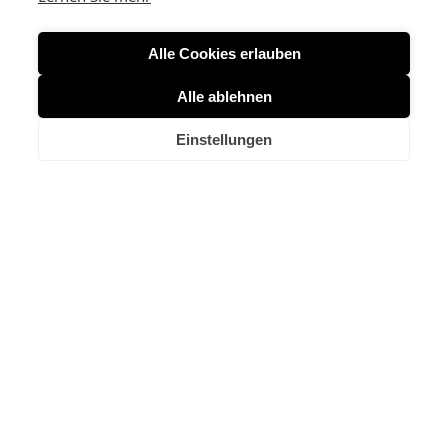
Alle Cookies erlauben
Alle ablehnen
Einstellungen
Nennheizleistung:
3,5 kW
Nennheizzeit:
12 h
Ofen:
Speicherofen