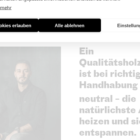
 mehr
okies erlauben
Alle ablehnen
Einstellu
Ein
Qualitätshol
ist bei richti
Handhabung
neutral – die
natürlichste 
heizen und si
entspannen.