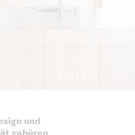
esign und
ät gehören