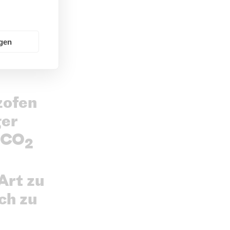
ngen
zofen
ger
 CO
2
Art zu
ch zu