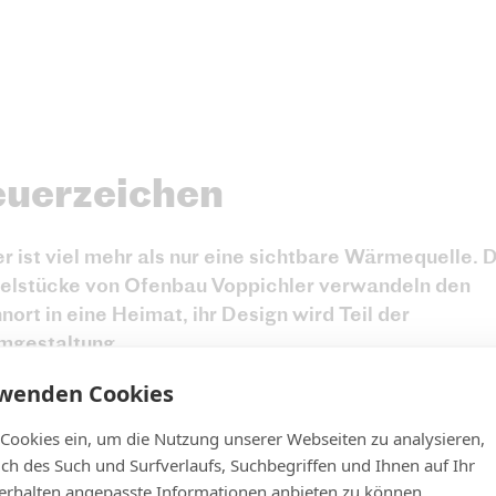
euerzeichen
r ist viel mehr als nur eine sichtbare Wärmequelle. 
zelstücke von Ofenbau Voppichler verwandeln den
ort in eine Heimat, ihr Design wird Teil der
mgestaltung.
rwenden Cookies
 Cookies ein, um die Nutzung unserer Webseiten zu analysieren,
Über uns
lich des Such und Surfverlaufs, Suchbegriffen und Ihnen auf Ihr
rhalten angepasste Informationen anbieten zu können.